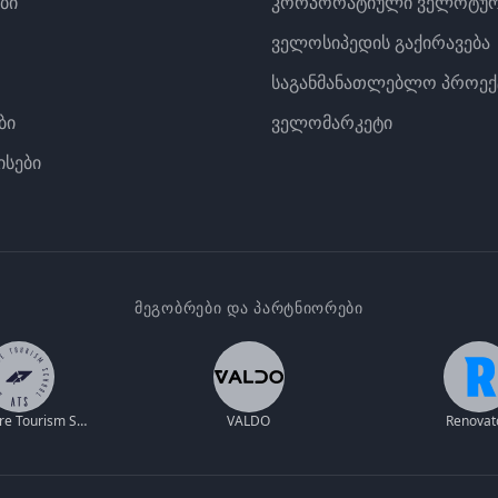
ბი
კორპორატიული ველოტურ
ველოსიპედის გაქირავება
საგანმანათლებლო პროექ
ბი
ველომარკეტი
ისები
ᲛᲔᲒᲝᲑᲠᲔᲑᲘ ᲓᲐ ᲞᲐᲠᲢᲜᲘᲝᲠᲔᲑᲘ
Adventure Tourism School
VALDO
Renovat