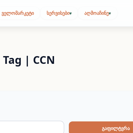
ᲕᲔᲚᲝᲛᲐᲠᲙᲔᲢᲘ
ᲡᲔᲠᲕᲘᲡᲔᲑᲘ
ᲐᲦᲛᲝᲐᲩᲘᲜᲔ
▾
▾
 Tag | CCN
გაფილტვრა