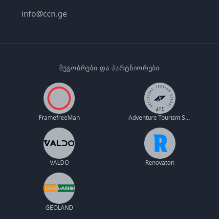
info@ccn.ge
ᲛᲔᲒᲝᲑᲠᲔᲑᲘ ᲓᲐ ᲞᲐᲠᲢᲜᲘᲝᲠᲔᲑᲘ
FramefreeMan
Adventure Tourism School
VALDO
Renovatori
GEOLAND