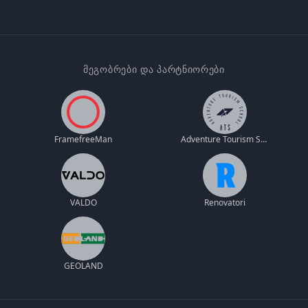
ᲛᲔᲒᲝᲑᲠᲔᲑᲘ ᲓᲐ ᲞᲐᲠᲢᲜᲘᲝᲠᲔᲑᲘ
FramefreeMan
Adventure Tourism School
VALDO
Renovatori
GEOLAND