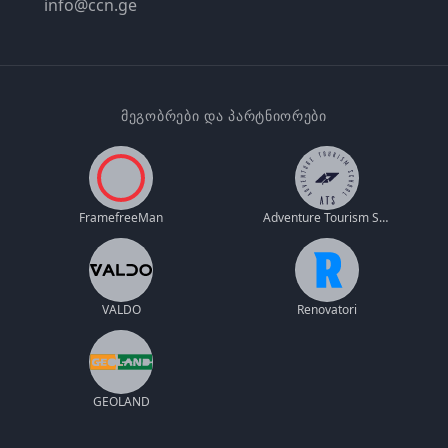
info@ccn.ge
ᲛᲔᲒᲝᲑᲠᲔᲑᲘ ᲓᲐ ᲞᲐᲠᲢᲜᲘᲝᲠᲔᲑᲘ
FramefreeMan
Adventure Tourism School
VALDO
Renovatori
GEOLAND