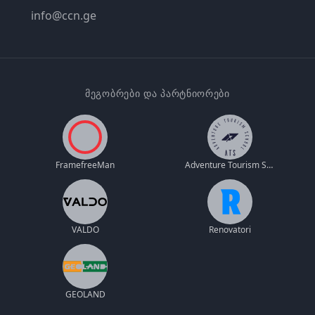
info@ccn.ge
ᲛᲔᲒᲝᲑᲠᲔᲑᲘ ᲓᲐ ᲞᲐᲠᲢᲜᲘᲝᲠᲔᲑᲘ
FramefreeMan
Adventure Tourism School
VALDO
Renovatori
GEOLAND