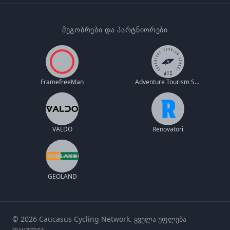
ᲛᲔᲒᲝᲑᲠᲔᲑᲘ ᲓᲐ ᲞᲐᲠᲢᲜᲘᲝᲠᲔᲑᲘ
FramefreeMan
Adventure Tourism School
VALDO
Renovatori
GEOLAND
© 2026 Caucasus Cycling Network. ყველა უფლება
დაცულია.