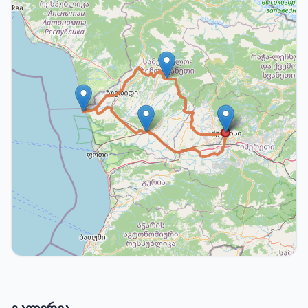
−
Leaflet
|
© OpenStreetMap contributors