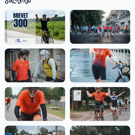
გალერეა